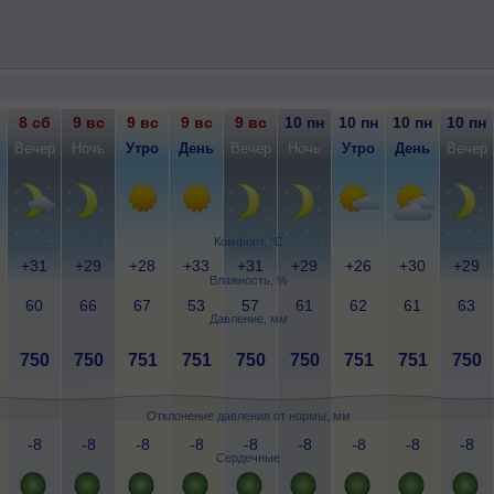
8 сб
9 вс
9 вс
9 вс
9 вс
10 пн
10 пн
10 пн
10 пн
Вечер
Ночь
Утро
День
Вечер
Ночь
Утро
День
Вечер
Комфорт, °C
+31
+29
+28
+33
+31
+29
+26
+30
+29
Влажность, %
60
66
67
53
57
61
62
61
63
Давление, мм
750
750
751
751
750
750
751
751
750
Отклонение давления от нормы, мм
-8
-8
-8
-8
-8
-8
-8
-8
-8
Сердечные