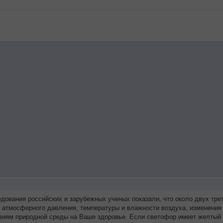
едования российских и зарубежных ученых показали, что около двух т
я атмосферного давления, температуры и влажности воздуха, изменения
виям природной среды на Ваше здоровье. Если светофор имеет желтый 