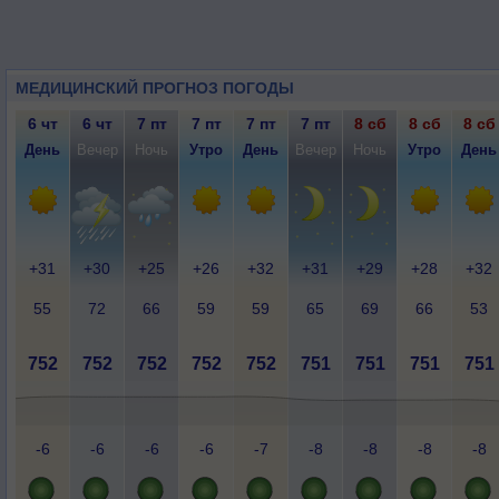
МЕДИЦИНСКИЙ ПРОГНОЗ ПОГОДЫ
6 чт
6 чт
7 пт
7 пт
7 пт
7 пт
8 сб
8 сб
8 сб
День
Вечер
Ночь
Утро
День
Вечер
Ночь
Утро
День
+31
+30
+25
+26
+32
+31
+29
+28
+32
55
72
66
59
59
65
69
66
53
752
752
752
752
752
751
751
751
751
-6
-6
-6
-6
-7
-8
-8
-8
-8