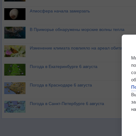
Атмосфера начала замерзать
В Приморье обнаружены морские волны тепла
Изменение климата повлияло на ареал обитания ба
М
п
Погода в Екатеринбурге 6 августа
с
о
Погода в Краснодаре 6 августа
П
В
з
Погода в Санкт-Петербурге 6 августа
на