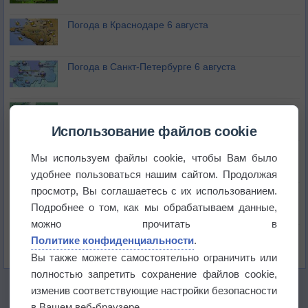
Погода в Краснодаре 6 августа
Погода в Санкт-Петербурге 6 августа
Погода в Москве 6 августа
Использование файлов cookie
Июль в России стал самым тёплым за всю
Мы используем файлы cookie, чтобы Вам было
историю
удобнее пользоваться нашим сайтом. Продолжая
просмотр, Вы соглашаетесь с их использованием.
В Центральной России наступают самые жаркие
дни этого лета
Подробнее о том, как мы обрабатываем данные,
можно прочитать в
Дневная температура воздуха в ОАЭ превысила
Политике конфиденциальности
.
+51°
Вы также можете самостоятельно ограничить или
полностью запретить сохранение файлов cookie,
изменив соответствующие настройки безопасности
в Вашем веб-браузере.