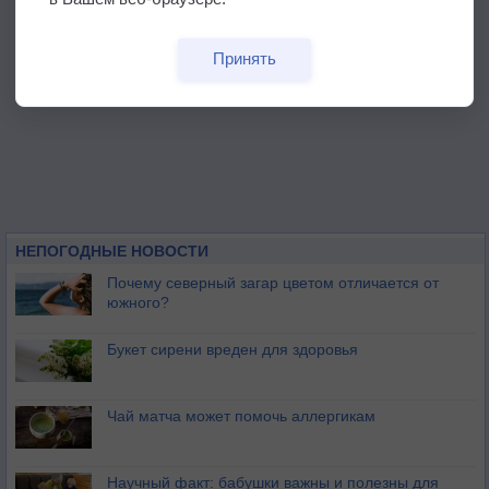
Принять
НЕПОГОДНЫЕ НОВОСТИ
Почему северный загар цветом отличается от
южного?
Букет сирени вреден для здоровья
Чай матча может помочь аллергикам
Научный факт: бабушки важны и полезны для