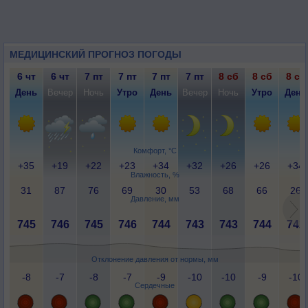
МЕДИЦИНСКИЙ ПРОГНОЗ ПОГОДЫ
6 чт
6 чт
7 пт
7 пт
7 пт
7 пт
8 сб
8 сб
8 сб
День
Вечер
Ночь
Утро
День
Вечер
Ночь
Утро
День
Комфорт, °C
+35
+19
+22
+23
+34
+32
+26
+26
+34
Влажность, %
31
87
76
69
30
53
68
66
26
Давление, мм
745
746
745
746
744
743
743
744
742
Отклонение давления от нормы, мм
-8
-7
-8
-7
-9
-10
-10
-9
-10
Сердечные