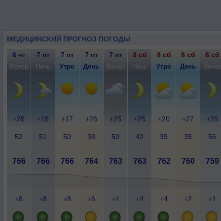
МЕДИЦИНСКИЙ ПРОГНОЗ ПОГОДЫ
6 чт
7 пт
7 пт
7 пт
7 пт
8 сб
8 сб
8 сб
8 сб
Вечер
Ночь
Утро
День
Вечер
Ночь
Утро
День
Вече
+25
+18
+17
+26
+25
+25
+20
+27
+25
52
51
50
38
50
42
39
35
56
766
766
766
764
763
763
762
760
759
+8
+8
+8
+6
+4
+4
+4
+2
+1