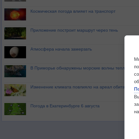
Космическая погода влияет на транспорт
Приложение построит маршрут через тень
Атмосфера начала замерзать
М
п
В Приморье обнаружены морские волны тепла
с
о
Изменение климата повлияло на ареал обитания ба
П
В
з
Погода в Екатеринбурге 6 августа
на