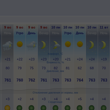
9 вс
9 вс
9 вс
9 вс
10 пн
10 пн
10 пн
10 пн
11 вт
р
Ночь
Утро
День
Вечер
Ночь
Утро
День
Вечер
Ночь
Комфорт, °C
+21
+22
+23
+23
+20
+21
+24
+24
+19
Влажность, %
80
79
75
73
82
81
62
68
70
Давление, мм
761
760
762
761
763
763
764
763
763
Отклонение давления от нормы, мм
+3
+2
+4
+3
+4
+4
+5
+4
+4
Сердечные