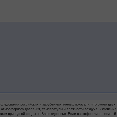
сследования российских и зарубежных ученых показали, что около дву
я атмосферного давления, температуры и влажности воздуха, изменения
виям природной среды на Ваше здоровье. Если светофор имеет желтый 