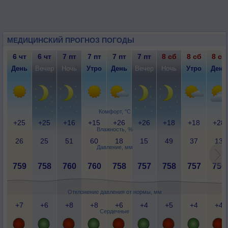
МЕДИЦИНСКИЙ ПРОГНОЗ ПОГОДЫ
6 чт
6 чт
7 пт
7 пт
7 пт
7 пт
8 сб
8 сб
8 сб
День
Вечер
Ночь
Утро
День
Вечер
Ночь
Утро
День
Комфорт, °C
+25
+25
+16
+15
+26
+26
+18
+18
+28
Влажность, %
26
25
51
60
18
15
49
37
13
Давление, мм
759
758
760
760
758
757
758
757
756
Отклонение давления от нормы, мм
+7
+6
+8
+8
+6
+4
+5
+4
+4
Сердечные