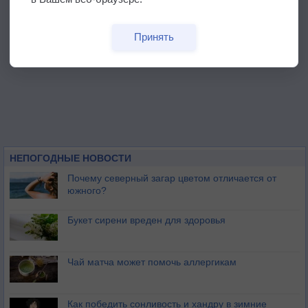
Принять
НЕПОГОДНЫЕ НОВОСТИ
Почему северный загар цветом отличается от
южного?
Букет сирени вреден для здоровья
Чай матча может помочь аллергикам
Как победить сонливость и хандру в зимние