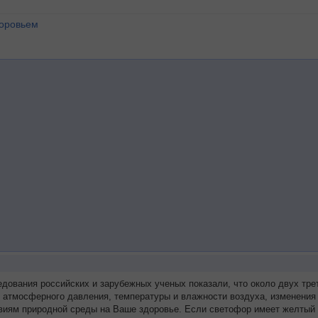
доровьем
едования российских и зарубежных ученых показали, что около двух т
я атмосферного давления, температуры и влажности воздуха, изменения
виям природной среды на Ваше здоровье. Если светофор имеет желтый 