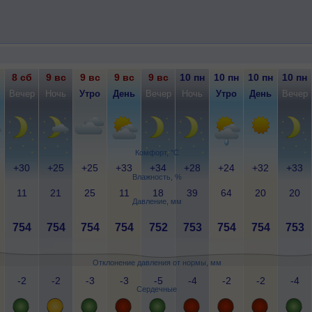
8 сб
9 вс
9 вс
9 вс
9 вс
10 пн
10 пн
10 пн
10 пн
Вечер
Ночь
Утро
День
Вечер
Ночь
Утро
День
Вечер
Комфорт, °C
+30
+25
+25
+33
+34
+28
+24
+32
+33
Влажность, %
11
21
25
11
18
39
64
20
20
Давление, мм
754
754
754
754
752
753
754
754
753
Отклонение давления от нормы, мм
-2
-2
-3
-3
-5
-4
-2
-2
-4
Сердечные