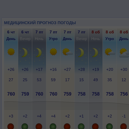
МЕДИЦИНСКИЙ ПРОГНОЗ ПОГОДЫ
6 чт
6 чт
7 пт
7 пт
7 пт
7 пт
8 сб
8 сб
8 сб
День
Вечер
Ночь
Утро
День
Вечер
Ночь
Утро
День
+26
+26
+17
+16
+27
+28
+19
+20
+30
27
25
53
59
17
15
49
35
12
760
759
760
760
759
758
758
758
756
+3
+2
+4
+4
+2
+1
+2
+2
-1