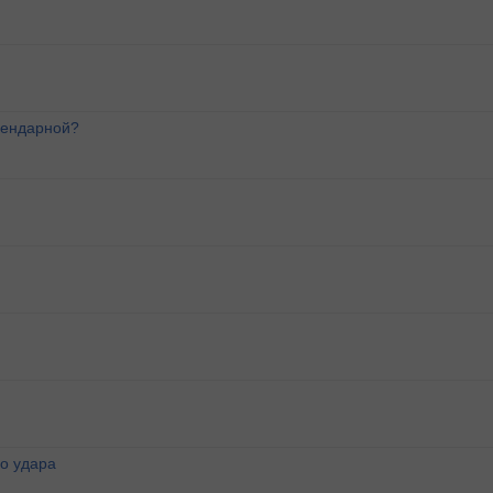
лендарной?
о удара