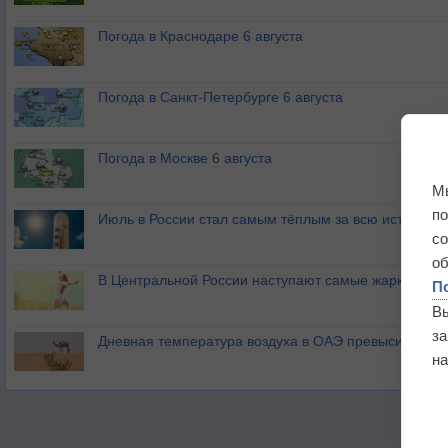
Погода в Краснодаре 6 августа
Погода в Санкт-Петербурге 6 августа
Погода в Москве 6 августа
М
п
Июль в России стал самым тёплым за всю историю
с
о
В Центральной России наступают самые жаркие дни 
П
В
з
Дневная температура воздуха в ОАЭ превысила +51
на