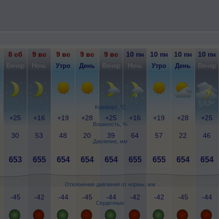
8 сб
9 вс
9 вс
9 вс
9 вс
10 пн
10 пн
10 пн
10 пн
Вечер
Ночь
Утро
День
Вечер
Ночь
Утро
День
Вечер
Комфорт, °C
+25
+16
+19
+28
+25
+16
+19
+28
+25
Влажность, %
30
53
48
20
39
64
57
22
46
Давление, мм
653
655
654
654
654
655
655
654
654
Отклонение давления от нормы, мм
-45
-42
-44
-45
-44
-42
-42
-45
-44
Сердечные