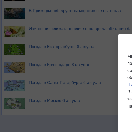
В Приморье обнаружены морские волны тепла
Изменение климата повлияло на ареал обитания ба
Погода в Екатеринбурге 6 августа
М
п
Погода в Краснодаре 6 августа
с
о
Погода в Санкт-Петербурге 6 августа
П
В
з
Погода в Москве 6 августа
на