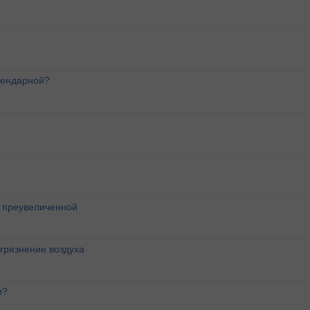
лендарной?
о преувеличенной
агрязнение воздуха
и?