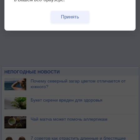
Принять
НЕПОГОДНЫЕ НОВОСТИ
Почему северный загар цветом отличается от
южного?
Букет сирени вреден для здоровья
Чай матча может помочь аллергикам
7 советов как отрастить длинные и блестящие