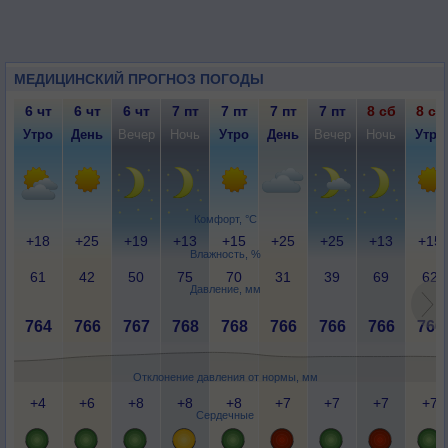
МЕДИЦИНСКИЙ ПРОГНОЗ ПОГОДЫ
6 чт
6 чт
6 чт
7 пт
7 пт
7 пт
7 пт
8 сб
8 сб
Утро
День
Вечер
Ночь
Утро
День
Вечер
Ночь
Утро
Комфорт, °C
+18
+25
+19
+13
+15
+25
+25
+13
+15
Влажность, %
61
42
50
75
70
31
39
69
62
Давление, мм
764
766
767
768
768
766
766
766
766
Отклонение давления от нормы, мм
+4
+6
+8
+8
+8
+7
+7
+7
+7
Сердечные