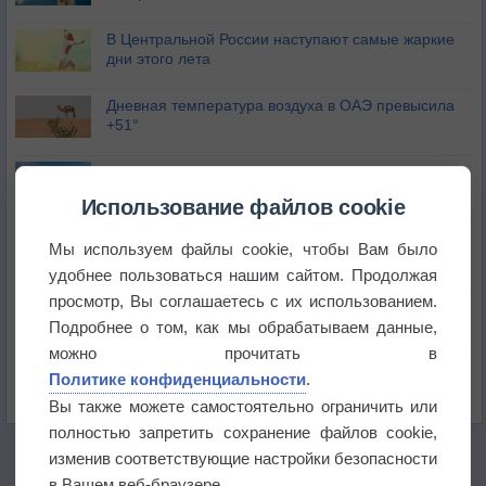
В Центральной России наступают самые жаркие
дни этого лета
Дневная температура воздуха в ОАЭ превысила
+51°
Европейские столицы бьют рекорды жары
Использование файлов cookie
Впервые за 155 лет в Лондоне в течение месяца
Мы используем файлы cookie, чтобы Вам было
не выпадал дождь
удобнее пользоваться нашим сайтом. Продолжая
просмотр, Вы соглашаетесь с их использованием.
Лето продолжит щедро раздавать своё тепло!
Подробнее о том, как мы обрабатываем данные,
можно прочитать в
Погода в Екатеринбурге 5 августа
Политике конфиденциальности
.
Вы также можете самостоятельно ограничить или
полностью запретить сохранение файлов cookie,
изменив соответствующие настройки безопасности
в Вашем веб-браузере.