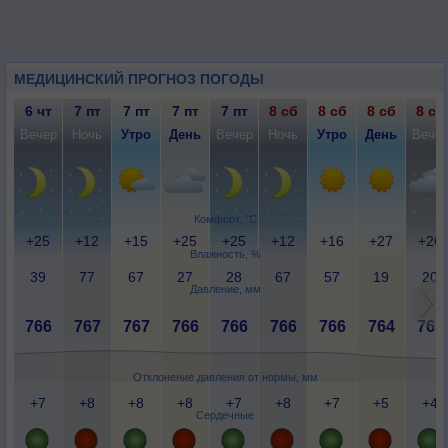
МЕДИЦИНСКИЙ ПРОГНОЗ ПОГОДЫ
6 чт
7 пт
7 пт
7 пт
7 пт
8 сб
8 сб
8 сб
8 сб
Вечер
Ночь
Утро
День
Вечер
Ночь
Утро
День
Вече
Комфорт, °C
+25
+12
+15
+25
+25
+12
+16
+27
+26
Влажность, %
39
77
67
27
28
67
57
19
20
Давление, мм
766
767
767
766
766
766
766
764
763
Отклонение давления от нормы, мм
+7
+8
+8
+8
+7
+8
+7
+5
+4
Сердечные