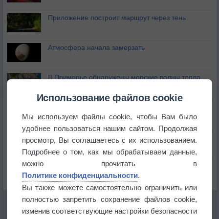
Приложение построит маршрут через тень
Атмосфера начала замерзать
В Приморье обнаружены морские волны тепла
Использование файлов cookie
Изменение климата повлияло на ареал обитания
бабочек
Мы используем файлы cookie, чтобы Вам было
удобнее пользоваться нашим сайтом. Продолжая
Погода в Екатеринбурге 6 августа
просмотр, Вы соглашаетесь с их использованием.
Подробнее о том, как мы обрабатываем данные,
можно прочитать в
Погода в Краснодаре 6 августа
Политике конфиденциальности
.
Вы также можете самостоятельно ограничить или
полностью запретить сохранение файлов cookie,
изменив соответствующие настройки безопасности