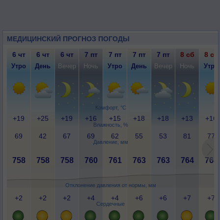
МЕДИЦИНСКИЙ ПРОГНОЗ ПОГОДЫ
6 чт
6 чт
6 чт
7 пт
7 пт
7 пт
7 пт
8 сб
8 сб
Утро
День
Вечер
Ночь
Утро
День
Вечер
Ночь
Утро
Комфорт, °C
+19
+25
+19
+16
+15
+18
+18
+13
+16
Влажность, %
69
42
67
69
62
55
53
81
77
Давление, мм
758
758
758
760
761
763
763
764
764
Отклонение давления от нормы, мм
+2
+2
+2
+4
+4
+6
+6
+7
+7
Сердечные