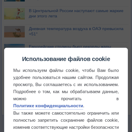
В Центральной России наступают самые жаркие
дни этого лета
Дневная температура воздуха в ОАЭ превысила
+51°
Европейские столицы бьют рекорды жары
Использование файлов cookie
Впервые за 155 лет в Лондоне в течение месяца
не выпадал дождь
Мы используем файлы cookie, чтобы Вам было
удобнее пользоваться нашим сайтом. Продолжая
Лето продолжит щедро раздавать своё тепло!
просмотр, Вы соглашаетесь с их использованием.
Подробнее о том, как мы обрабатываем данные,
можно прочитать в
Погода в Екатеринбурге 5 августа
Политике конфиденциальности
.
Вы также можете самостоятельно ограничить или
полностью запретить сохранение файлов cookie,
изменив соответствующие настройки безопасности