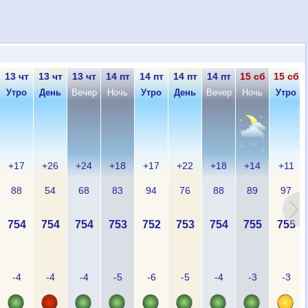
13 чт
13 чт
13 чт
14 пт
14 пт
14 пт
14 пт
15 сб
15 сб
Утро
День
Вечер
Ночь
Утро
День
Вечер
Ночь
Утро
+17
+26
+24
+18
+17
+22
+18
+14
+11
88
54
68
83
94
76
88
89
97
754
754
754
753
752
753
754
755
755
-4
-4
-4
-5
-6
-5
-4
-3
-3