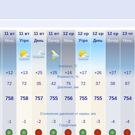
11 вт
11 вт
11 вт
11 вт
12 ср
12 ср
12 ср
12 ср
13 чт
р
Ночь
Утро
День
Вечер
Ночь
Утро
День
Вечер
Ночь
Комфорт, °C
+12
+13
+25
+25
+16
+17
+26
+27
+17
Влажность, %
72
73
35
42
75
72
37
38
87
Давление, мм
758
758
757
755
756
755
755
754
754
Отклонение давления от нормы, мм
-1
-1
-2
-3
-2
-3
-3
-4
-4
Сердечные