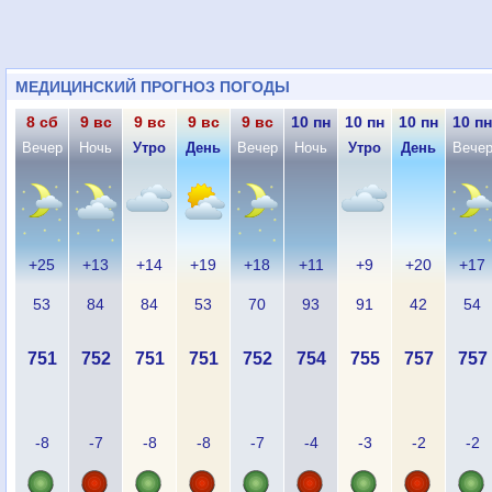
МЕДИЦИНСКИЙ ПРОГНОЗ ПОГОДЫ
8 сб
9 вс
9 вс
9 вс
9 вс
10 пн
10 пн
10 пн
10 пн
Вечер
Ночь
Утро
День
Вечер
Ночь
Утро
День
Вече
+25
+13
+14
+19
+18
+11
+9
+20
+17
53
84
84
53
70
93
91
42
54
751
752
751
751
752
754
755
757
757
-8
-7
-8
-8
-7
-4
-3
-2
-2