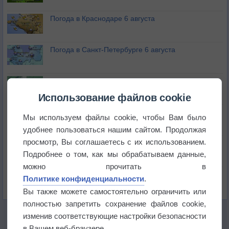
Погода в Краснодаре 6 августа
Погода в Санкт-Петербурге 6 августа
Погода в Москве 6 августа
Использование файлов cookie
Июль в России стал самым тёплым за всю
Мы используем файлы cookie, чтобы Вам было
историю
удобнее пользоваться нашим сайтом. Продолжая
просмотр, Вы соглашаетесь с их использованием.
В Центральной России наступают самые жаркие
дни этого лета
Подробнее о том, как мы обрабатываем данные,
можно прочитать в
Дневная температура воздуха в ОАЭ превысила
Политике конфиденциальности
.
+51°
Вы также можете самостоятельно ограничить или
полностью запретить сохранение файлов cookie,
изменив соответствующие настройки безопасности
в Вашем веб-браузере.