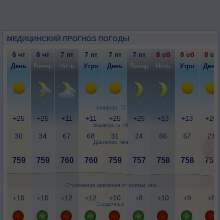
МЕДИЦИНСКИЙ ПРОГНОЗ ПОГОДЫ
6 чт
6 чт
7 пт
7 пт
7 пт
7 пт
8 сб
8 сб
8 сб
День
Вечер
Ночь
Утро
День
Вечер
Ночь
Утро
День
Комфорт, °C
+25
+25
+11
+11
+25
+25
+13
+13
+26
Влажность, %
30
34
67
68
31
24
66
67
21
Давление, мм
759
759
760
760
759
757
758
758
756
Отклонение давления от нормы, мм
+10
+10
+12
+12
+10
+8
+10
+9
+8
Сердечные