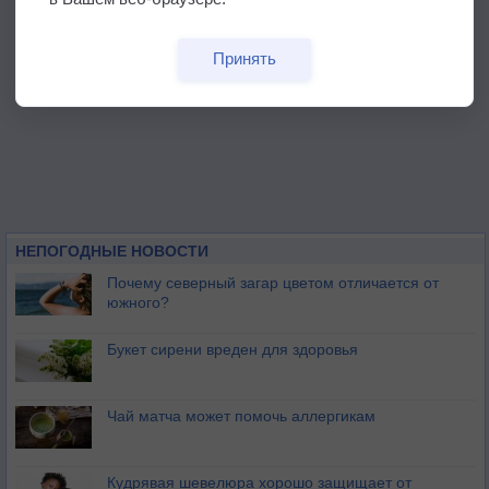
Принять
НЕПОГОДНЫЕ НОВОСТИ
Почему северный загар цветом отличается от
южного?
Букет сирени вреден для здоровья
Чай матча может помочь аллергикам
Кудрявая шевелюра хорошо защищает от