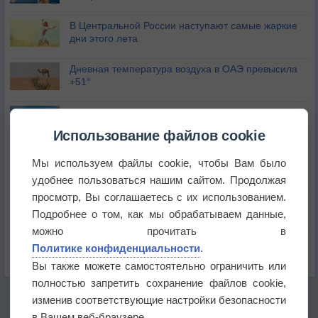
В Центральной России наступают самые жаркие
дни этого лета
Дневная температура воздуха в ОАЭ превысила
+51°
Европейские столицы бьют рекорды жары
Использование файлов cookie
Впервые за 155 лет в Лондоне в течение месяца
Мы используем файлы cookie, чтобы Вам было
не выпадал дождь
удобнее пользоваться нашим сайтом. Продолжая
просмотр, Вы соглашаетесь с их использованием.
Лето продолжит щедро раздавать своё тепло!
Подробнее о том, как мы обрабатываем данные,
можно прочитать в
Погода в Екатеринбурге 5 августа
Политике конфиденциальности
.
Вы также можете самостоятельно ограничить или
полностью запретить сохранение файлов cookie,
изменив соответствующие настройки безопасности
в Вашем веб-браузере.