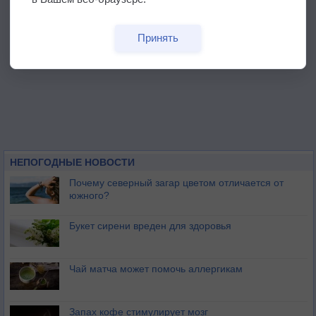
Принять
НЕПОГОДНЫЕ НОВОСТИ
Почему северный загар цветом отличается от
южного?
Букет сирени вреден для здоровья
Чай матча может помочь аллергикам
Запах кофе стимулирует мозг