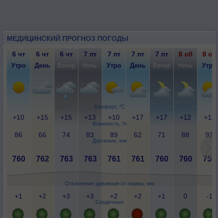
МЕДИЦИНСКИЙ ПРОГНОЗ ПОГОДЫ
6 чт
6 чт
6 чт
7 пт
7 пт
7 пт
7 пт
8 сб
8 сб
Утро
День
Вечер
Ночь
Утро
День
Вечер
Ночь
Утро
Комфорт, °C
+10
+15
+15
+13
+10
+17
+17
+12
+11
Влажность, %
86
66
74
83
89
62
71
88
92
Давление, мм
760
762
763
763
761
761
760
760
759
Отклонение давления от нормы, мм
+1
+2
+3
+3
+2
+2
+1
0
-1
Сердечные