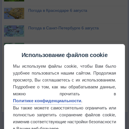
Погода в Краснодаре 6 августа
Погода в Санкт-Петербурге 6 августа
Погода в Москве 6 августа
Использование файлов cookie
Июль в России стал самым тёплым за всю
Мы используем файлы cookie, чтобы Вам было
историю
удобнее пользоваться нашим сайтом. Продолжая
просмотр, Вы соглашаетесь с их использованием.
В Центральной России наступают самые жаркие
дни этого лета
Подробнее о том, как мы обрабатываем данные,
можно прочитать в
Дневная температура воздуха в ОАЭ превысила
Политике конфиденциальности
.
+51°
Вы также можете самостоятельно ограничить или
полностью запретить сохранение файлов cookie,
изменив соответствующие настройки безопасности
в Вашем веб-браузере.