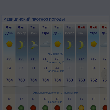
МЕДИЦИНСКИЙ ПРОГНОЗ ПОГОДЫ
6 чт
6 чт
7 пт
7 пт
7 пт
7 пт
8 сб
8 сб
8 сб
День
Вечер
Ночь
Утро
День
Вечер
Ночь
Утро
День
Комфорт, °C
+25
+25
+15
+16
+25
+25
+14
+17
+25
Влажность, %
34
37
71
71
44
50
68
64
29
Давление, мм
764
763
764
764
764
763
763
762
761
Отклонение давления от нормы, мм
+8
+7
+8
+8
+8
+7
+7
+6
+5
Сердечные