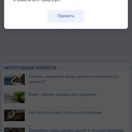
Принять
НЕПОГОДНЫЕ НОВОСТИ
Почему северный загар цветом отличается от
южного?
Букет сирени вреден для здоровья
Чай матча может помочь аллергикам
Выявлена связь между жарой и плохим зрением