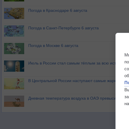
Погода в Краснодаре 6 августа
Погода в Санкт-Петербурге 6 августа
Погода в Москве 6 августа
М
п
Июль в России стал самым тёплым за всю историю
с
о
В Центральной России наступают самые жаркие дни 
П
В
з
Дневная температура воздуха в ОАЭ превысила +51
на