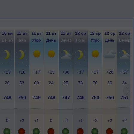
10 пн
11 вт
11 вт
11 вт
11 вт
12 ср
12 ср
12 ср
12 ср
Вечер
Ночь
Утро
День
Вечер
Ночь
Утро
День
Вечер
+28
+16
+17
+29
+30
+17
+17
+28
+27
26
53
60
24
25
78
76
30
34
748
750
749
748
747
749
750
750
751
0
+2
+1
0
-2
+1
+2
+2
+2