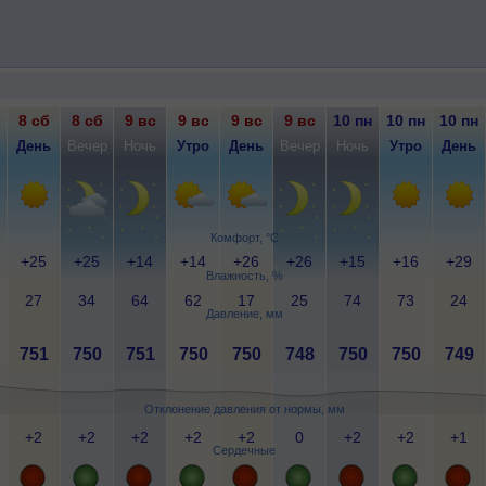
8 сб
8 сб
9 вс
9 вс
9 вс
9 вс
10 пн
10 пн
10 пн
День
Вечер
Ночь
Утро
День
Вечер
Ночь
Утро
День
Комфорт, °C
+25
+25
+14
+14
+26
+26
+15
+16
+29
Влажность, %
27
34
64
62
17
25
74
73
24
Давление, мм
751
750
751
750
750
748
750
750
749
Отклонение давления от нормы, мм
+2
+2
+2
+2
+2
0
+2
+2
+1
Сердечные