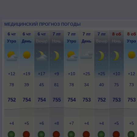
МЕДИЦИНСКИЙ ПРОГНОЗ ПОГОДЫ
6 чт
6 чт
6 чт
7 пт
7 пт
7 пт
7 пт
8 сб
8 сб
Утро
День
Вечер
Ночь
Утро
День
Вечер
Ночь
Утро
+12
+19
+17
+9
+10
+25
+25
+10
+12
78
39
45
81
78
34
40
75
73
752
754
754
755
754
753
752
753
753
+4
+5
+6
+8
+7
+4
+4
+5
+5