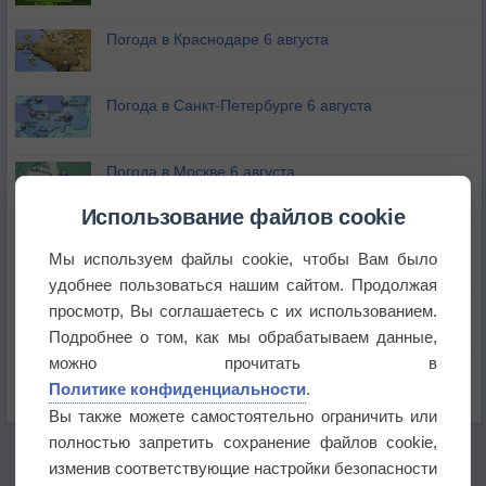
Погода в Краснодаре 6 августа
Погода в Санкт-Петербурге 6 августа
Погода в Москве 6 августа
Использование файлов cookie
Июль в России стал самым тёплым за всю
историю
Мы используем файлы cookie, чтобы Вам было
удобнее пользоваться нашим сайтом. Продолжая
В Центральной России наступают самые жаркие
просмотр, Вы соглашаетесь с их использованием.
дни этого лета
Подробнее о том, как мы обрабатываем данные,
можно прочитать в
Дневная температура воздуха в ОАЭ превысила
Политике конфиденциальности
.
+51°
Вы также можете самостоятельно ограничить или
полностью запретить сохранение файлов cookie,
изменив соответствующие настройки безопасности