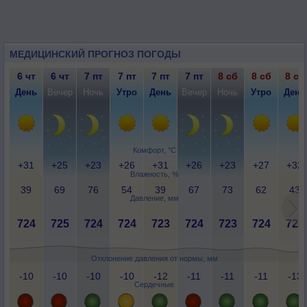
МЕДИЦИНСКИЙ ПРОГНОЗ ПОГОДЫ
6 чт
6 чт
7 пт
7 пт
7 пт
7 пт
8 сб
8 сб
8 сб
День
Вечер
Ночь
Утро
День
Вечер
Ночь
Утро
День
Комфорт, °C
+31
+25
+23
+26
+31
+26
+23
+27
+32
Влажность, %
39
69
76
54
39
67
73
62
43
Давление, мм
724
725
724
724
723
724
723
724
722
Отклонение давления от нормы, мм
-10
-10
-10
-10
-12
-11
-11
-11
-13
Сердечные