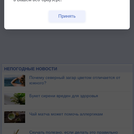
Принять
НЕПОГОДНЫЕ НОВОСТИ
Почему северный загар цветом отличается от
южного?
Букет сирени вреден для здоровья
Чай матча может помочь аллергикам
Скучать полезно, если делать это правильно