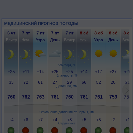
МЕДИЦИНСКИЙ ПРОГНОЗ ПОГОДЫ
6 чт
7 пт
7 пт
7 пт
7 пт
8 сб
8 сб
8 сб
8 сб
Вечер
Ночь
Утро
День
Вечер
Ночь
Утро
День
Вече
Комфорт, °C
+25
+11
+14
+25
+25
+14
+17
+27
+26
Влажность, %
33
72
61
27
29
66
52
20
21
Давление, мм
760
762
763
761
760
761
761
759
758
Отклонение давления от нормы, мм
+4
+6
+7
+4
+3
+5
+5
+2
+1
Сердечные