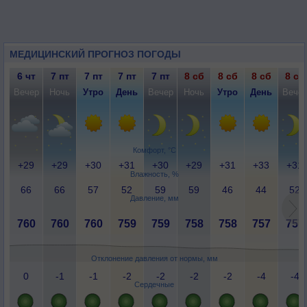
МЕДИЦИНСКИЙ ПРОГНОЗ ПОГОДЫ
6 чт
7 пт
7 пт
7 пт
7 пт
8 сб
8 сб
8 сб
8 сб
Вечер
Ночь
Утро
День
Вечер
Ночь
Утро
День
Вече
Комфорт, °C
+29
+29
+30
+31
+30
+29
+31
+33
+31
Влажность, %
66
66
57
52
59
59
46
44
52
Давление, мм
760
760
760
759
759
758
758
757
757
Отклонение давления от нормы, мм
0
-1
-1
-2
-2
-2
-2
-4
-4
Сердечные