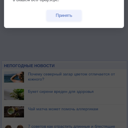
Принять
НЕПОГОДНЫЕ НОВОСТИ
Почему северный загар цветом отличается от
южного?
Букет сирени вреден для здоровья
Чай матча может помочь аллергикам
7 советов как отрастить длинные и блестящие