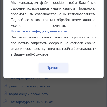
Мы используем файлы cookie, чтобы Вам было
Относительная влажность
удобнее пользоваться нашим сайтом. Продолжая
просмотр, Вы соглашаетесь с их использованием.
Средняя скорость приземного ветра
Подробнее о том, как мы обрабатываем данные,
Порывы призменого ветра
можно прочитать в
Политике конфиденциальности
.
Вы также можете самостоятельно ограничить или
Минимальная температура
полностью запретить сохранение файлов cookie,
Максимальная температура
изменив соответствующие настройки безопасности
в Вашем веб-браузере.
Температура поверхности
Температура на 850 гПа
Принять
Температура на 700 гПа
Температура на 500 гПа
Давление на поверхности
Карта общей облачности
Т
емпература почвы 0-10 см