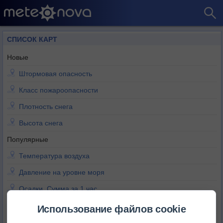
СПИСОК КАРТ
Новые
Штормовая опасность
Класс пожароопасности
Плотность снега
Высота снега
Популярные
Температура воздуха
Давление на уровне моря
Осадки. Сумма за 1 час
Осадки. Сумма за 3 часа
Использование файлов cookie
Осадки. Сумма за 6 часов