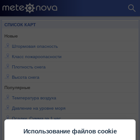
СПИСОК КАРТ
Новые
Штормовая опасность
Класс пожароопасности
Плотность снега
Высота снега
Популярные
Температура воздуха
Давление на уровне моря
Осадки. Сумма за 1 час
Осадки. Сумма за 3 часа
Использование файлов cookie
Осадки. Сумма за 6 часов