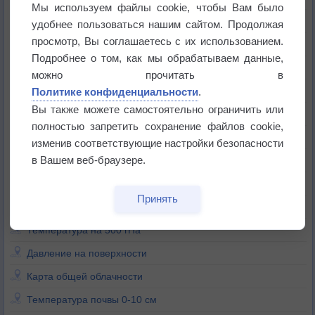
Мы используем файлы cookie, чтобы Вам было
Относительная влажность
удобнее пользоваться нашим сайтом. Продолжая
просмотр, Вы соглашаетесь с их использованием.
Средняя скорость приземного ветра
Подробнее о том, как мы обрабатываем данные,
Порывы призменого ветра
можно прочитать в
Политике конфиденциальности
.
Вы также можете самостоятельно ограничить или
Минимальная температура
полностью запретить сохранение файлов cookie,
Максимальная температура
изменив соответствующие настройки безопасности
в Вашем веб-браузере.
Температура поверхности
Температура на 850 гПа
Принять
Температура на 700 гПа
Температура на 500 гПа
Давление на поверхности
Карта общей облачности
Т
емпература почвы 0-10 см