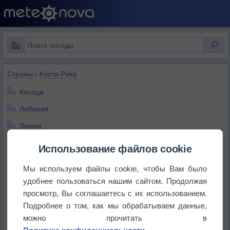
Страны
›
Коста-Рика
Кесада
Либерия
Лимон
Монтеверде
Использование файлов cookie
Пунтаренас
Мы используем файлы cookie, чтобы Вам было
Сан-Исидро
удобнее пользоваться нашим сайтом. Продолжая
просмотр, Вы соглашаетесь с их использованием.
Сан-Хосе
Подробнее о том, как мы обрабатываем данные,
Сикиррес
можно прочитать в
Турриальба