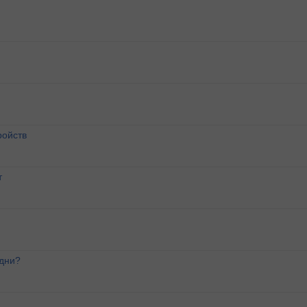
ройств
т
 дни?