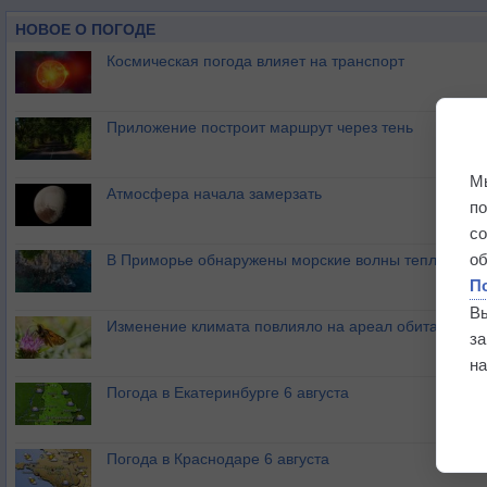
Лос-Бразилес - 94 км
НОВОЕ О ПОГОДЕ
Хато-Гранде - 117 км
Космическая погода влияет на транспорт
Леон - 120 км
Чинандега - 136 км
Приложение построит маршрут через тень
М
Атмосфера начала замерзать
п
с
о
В Приморье обнаружены морские волны тепла
П
В
Изменение климата повлияло на ареал обитания ба
з
на
Погода в Екатеринбурге 6 августа
Погода в Краснодаре 6 августа