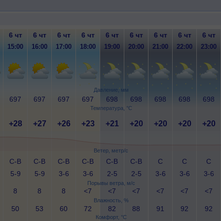
6 чт
6 чт
6 чт
6 чт
6 чт
6 чт
6 чт
6 чт
6 чт
15:00
16:00
17:00
18:00
19:00
20:00
21:00
22:00
23:00
Давление, мм
697
697
697
697
698
698
698
698
698
Температура, °C
+28
+27
+26
+23
+21
+20
+20
+20
+20
Ветер, метр/с
С-В
С-В
С-В
С-В
С-В
С-В
С
С
С
5-9
5-9
3-6
3-6
2-5
2-5
3-6
3-6
3-6
Порывы ветра, м/с
8
8
8
<7
<7
<7
<7
<7
<7
Влажность, %
50
53
60
72
82
88
91
92
92
Комфорт, °C