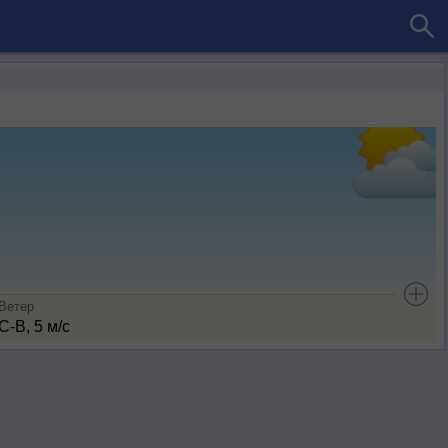
Ветер
С-В, 5 м/с