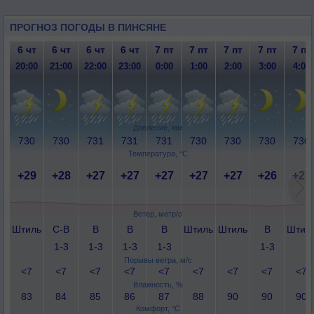
ПРОГНОЗ ПОГОДЫ В ПИНСЯНЕ
6 чт
6 чт
6 чт
6 чт
7 пт
7 пт
7 пт
7 пт
7 пт
20:00
21:00
22:00
23:00
0:00
1:00
2:00
3:00
4:00
Давление, мм
730
730
731
731
731
730
730
730
730
Температура, °C
+29
+28
+27
+27
+27
+27
+27
+26
+27
Ветер, метр/с
Штиль
С-В
В
В
В
Штиль
Штиль
В
Штил
1-3
1-3
1-3
1-3
1-3
Порывы ветра, м/с
<7
<7
<7
<7
<7
<7
<7
<7
<7
Влажность, %
83
84
85
86
87
88
90
90
90
Комфорт, °C