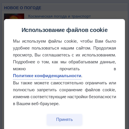
Цзиань - 123 км
НОВОЕ О ПОГОДЕ
Хэнъян - 158 км
Космическая погода и транспорт
Ганьчжоу - 218 км
Использование файлов cookie
Наньчан - 243 км
Приложение построит маршрут через тень
Мы используем файлы cookie, чтобы Вам было
удобнее пользоваться нашим сайтом. Продолжая
Атмосфера начала замерзать
просмотр, Вы соглашаетесь с их использованием.
Подробнее о том, как мы обрабатываем данные,
можно прочитать в
В Приморье обнаружены морские волны тепла
Политике конфиденциальности
.
Вы также можете самостоятельно ограничить или
Изменение климата повлияло на ареал обитания
полностью запретить сохранение файлов cookie,
бабочек
изменив соответствующие настройки безопасности
в Вашем веб-браузере.
Погода в Екатеринбурге 6 августа
Принять
Погода в Краснодаре 6 августа