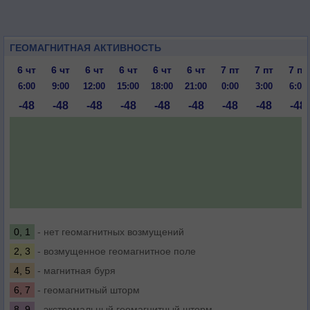
ГЕОМАГНИТНАЯ АКТИВНОСТЬ
6 чт
6 чт
6 чт
6 чт
6 чт
6 чт
7 пт
7 пт
7 пт
6:00
9:00
12:00
15:00
18:00
21:00
0:00
3:00
6:00
-48
-48
-48
-48
-48
-48
-48
-48
-48
0, 1
- нет геомагнитных возмущений
2, 3
- возмущенное геомагнитное поле
4, 5
- магнитная буря
6, 7
- геомагнитный шторм
8, 9
- экстремальный геомагнитный шторм