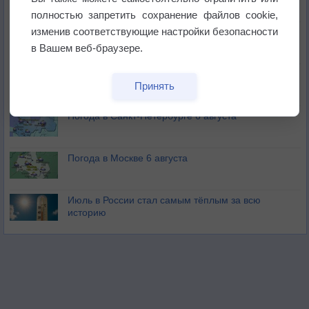
бабочек
полностью запретить сохранение файлов cookie,
изменив соответствующие настройки безопасности
Погода в Екатеринбурге 6 августа
в Вашем веб-браузере.
Погода в Краснодаре 6 августа
Принять
Погода в Санкт-Петербурге 6 августа
Погода в Москве 6 августа
Июль в России стал самым тёплым за всю
историю