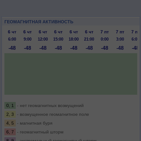
ГЕОМАГНИТНАЯ АКТИВНОСТЬ
6 чт
6 чт
6 чт
6 чт
6 чт
6 чт
7 пт
7 пт
7 пт
6:00
9:00
12:00
15:00
18:00
21:00
0:00
3:00
6:00
-48
-48
-48
-48
-48
-48
-48
-48
-48
0, 1
- нет геомагнитных возмущений
2, 3
- возмущенное геомагнитное поле
4, 5
- магнитная буря
6, 7
- геомагнитный шторм
8, 9
- экстремальный геомагнитный шторм