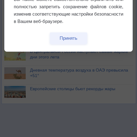
полностью запретить сохранение файлов cookie,
изменив соответствующие настройки безопасности
Погода в Москве 6 августа
в Вашем веб-браузере.
Июль в России стал самым тёплым за всю
Принять
историю
В Центральной России наступают самые жаркие
дни этого лета
Дневная температура воздуха в ОАЭ превысила
+51°
Европейские столицы бьют рекорды жары