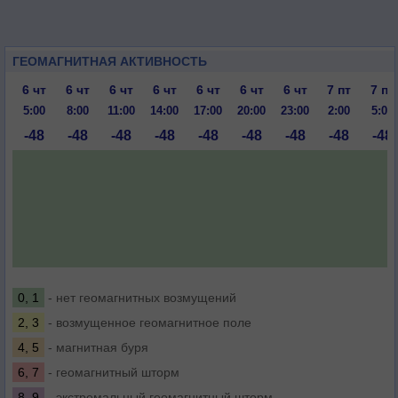
ГЕОМАГНИТНАЯ АКТИВНОСТЬ
6 чт
6 чт
6 чт
6 чт
6 чт
6 чт
6 чт
7 пт
7 пт
5:00
8:00
11:00
14:00
17:00
20:00
23:00
2:00
5:00
-48
-48
-48
-48
-48
-48
-48
-48
-48
0, 1
- нет геомагнитных возмущений
2, 3
- возмущенное геомагнитное поле
4, 5
- магнитная буря
6, 7
- геомагнитный шторм
8, 9
- экстремальный геомагнитный шторм