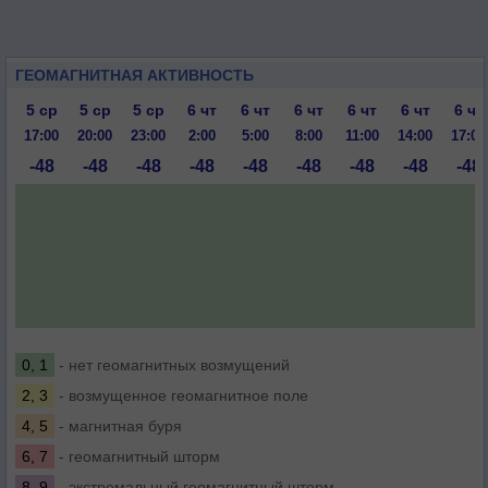
ГЕОМАГНИТНАЯ АКТИВНОСТЬ
5 ср
5 ср
5 ср
6 чт
6 чт
6 чт
6 чт
6 чт
6 чт
17:00
20:00
23:00
2:00
5:00
8:00
11:00
14:00
17:00
-48
-48
-48
-48
-48
-48
-48
-48
-48
0, 1
- нет геомагнитных возмущений
2, 3
- возмущенное геомагнитное поле
4, 5
- магнитная буря
6, 7
- геомагнитный шторм
8, 9
- экстремальный геомагнитный шторм