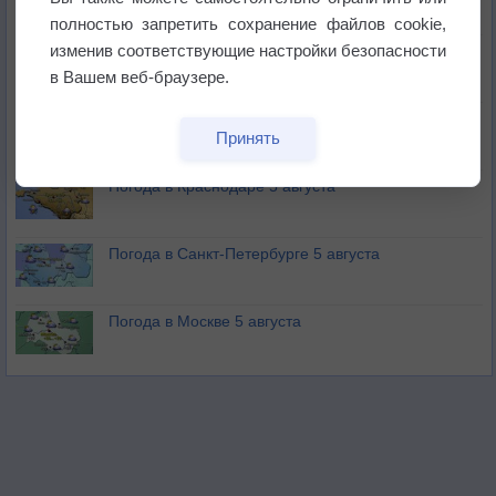
не выпадал дождь
полностью запретить сохранение файлов cookie,
изменив соответствующие настройки безопасности
Лето продолжит щедро раздавать своё тепло!
в Вашем веб-браузере.
Погода в Екатеринбурге 5 августа
Принять
Погода в Краснодаре 5 августа
Погода в Санкт-Петербурге 5 августа
Погода в Москве 5 августа