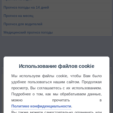
Прогноз погоды на 14 дней
Прогноз на месяц
Прогноз для водителей
Медицинский прогноз погоды
Использование файлов cookie
НОВОЕ О ПОГОДЕ
Мы используем файлы cookie, чтобы Вам было
Дневная температура воздуха в ОАЭ превысила
удобнее пользоваться нашим сайтом. Продолжая
+51°
просмотр, Вы соглашаетесь с их использованием.
Подробнее о том, как мы обрабатываем данные,
Европейские столицы бьют рекорды жары
можно прочитать в
Политике конфиденциальности
.
Впервые за 155 лет в Лондоне в течение месяца
Вы также можете самостоятельно ограничить или