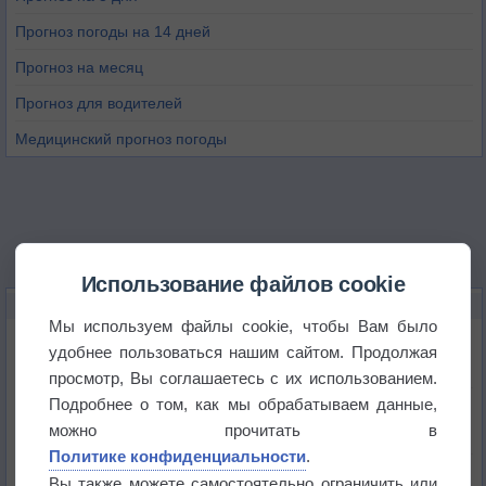
Прогноз погоды на 14 дней
Прогноз на месяц
Прогноз для водителей
Медицинский прогноз погоды
Использование файлов cookie
НОВОЕ О ПОГОДЕ
Мы используем файлы cookie, чтобы Вам было
Дневная температура воздуха в ОАЭ превысила
удобнее пользоваться нашим сайтом. Продолжая
+51°
просмотр, Вы соглашаетесь с их использованием.
Подробнее о том, как мы обрабатываем данные,
Европейские столицы бьют рекорды жары
можно прочитать в
Политике конфиденциальности
.
Впервые за 155 лет в Лондоне в течение месяца
Вы также можете самостоятельно ограничить или