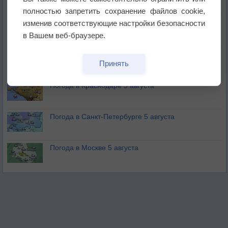
не выпадал дождь
полностью запретить сохранение файлов cookie,
изменив соответствующие настройки безопасности
Лето продолжит щедро раздавать своё тепло!
в Вашем веб-браузере.
Погода в Екатеринбурге 5 августа
Принять
Погода в Краснодаре 5 августа
Погода в Санкт-Петербурге 5 августа
Погода в Москве 5 августа