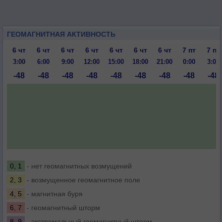
ГЕОМАГНИТНАЯ АКТИВНОСТЬ
6 чт
6 чт
6 чт
6 чт
6 чт
6 чт
6 чт
7 пт
7 пт
3:00
6:00
9:00
12:00
15:00
18:00
21:00
0:00
3:00
-48
-48
-48
-48
-48
-48
-48
-48
-48
0, 1
- нет геомагнитных возмущений
2, 3
- возмущенное геомагнитное поле
4, 5
- магнитная буря
6, 7
- геомагнитный шторм
8, 9
- экстремальный геомагнитный шторм