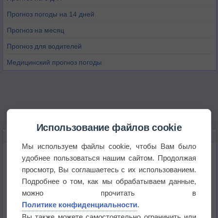
Прогноз погоды на 14 дней
Прогноз на месяц
Прогноз для водителей
Медицинский прогноз погоды
Использование файлов cookie
НОВОЕ О ПОГОДЕ
Мы используем файлы cookie, чтобы Вам было
Дневная температура воздуха в ОАЭ превысила
удобнее пользоваться нашим сайтом. Продолжая
+51°
просмотр, Вы соглашаетесь с их использованием.
Подробнее о том, как мы обрабатываем данные,
Европейские столицы бьют рекорды жары
можно прочитать в
Политике конфиденциальности
.
Впервые за 155 лет в Лондоне в течение месяца
Вы также можете самостоятельно ограничить или