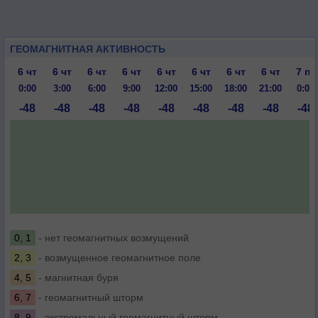
ГЕОМАГНИТНАЯ АКТИВНОСТЬ
6 чт
6 чт
6 чт
6 чт
6 чт
6 чт
6 чт
6 чт
7 пт
0:00
3:00
6:00
9:00
12:00
15:00
18:00
21:00
0:00
-48
-48
-48
-48
-48
-48
-48
-48
-48
0, 1
- нет геомагнитных возмущений
2, 3
- возмущенное геомагнитное поле
4, 5
- магнитная буря
6, 7
- геомагнитный шторм
8, 9
- экстремальный геомагнитный шторм