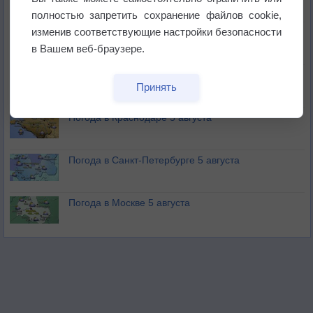
не выпадал дождь
полностью запретить сохранение файлов cookie,
изменив соответствующие настройки безопасности
Лето продолжит щедро раздавать своё тепло!
в Вашем веб-браузере.
Погода в Екатеринбурге 5 августа
Принять
Погода в Краснодаре 5 августа
Погода в Санкт-Петербурге 5 августа
Погода в Москве 5 августа