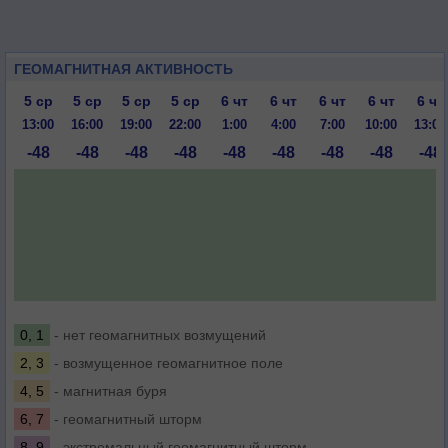
ГЕОМАГНИТНАЯ АКТИВНОСТЬ
5 ср
5 ср
5 ср
5 ср
6 чт
6 чт
6 чт
6 чт
6 чт
13:00
16:00
19:00
22:00
1:00
4:00
7:00
10:00
13:00
-48
-48
-48
-48
-48
-48
-48
-48
-48
0, 1
- нет геомагнитных возмущений
2, 3
- возмущенное геомагнитное поле
4, 5
- магнитная буря
6, 7
- геомагнитный шторм
8, 9
- экстремальный геомагнитный шторм