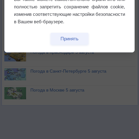
не выпадал дождь
полностью запретить сохранение файлов cookie,
изменив соответствующие настройки безопасности
Лето продолжит щедро раздавать своё тепло!
в Вашем веб-браузере.
Погода в Екатеринбурге 5 августа
Принять
Погода в Краснодаре 5 августа
Погода в Санкт-Петербурге 5 августа
Погода в Москве 5 августа