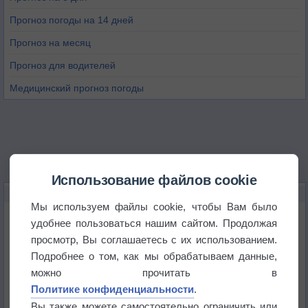
Прогноз погоды на 14 дней
Прогноз на месяц
Прогноз для водителей
Медицинский прогноз погоды
Использование файлов cookie
НОВОЕ О ПОГОДЕ
Мы используем файлы cookie, чтобы Вам было
Дневная температура воздуха в ОАЭ превысила
удобнее пользоваться нашим сайтом. Продолжая
+51°
просмотр, Вы соглашаетесь с их использованием.
Подробнее о том, как мы обрабатываем данные,
Европейские столицы бьют рекорды жары
можно прочитать в
Политике конфиденциальности
.
Впервые за 155 лет в Лондоне в течение месяца
Вы также можете самостоятельно ограничить или