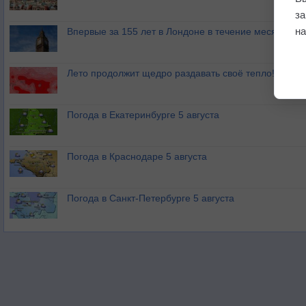
з
на
Впервые за 155 лет в Лондоне в течение месяца не
Лето продолжит щедро раздавать своё тепло!
Погода в Екатеринбурге 5 августа
Погода в Краснодаре 5 августа
Погода в Санкт-Петербурге 5 августа