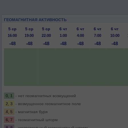
ГЕОМАГНИТНАЯ АКТИВНОСТЬ
5 ср
5 ср
5 ср
6 чт
6 чт
6 чт
6 чт
16:00
19:00
22:00
1:00
4:00
7:00
10:00
-48
-48
-48
-48
-48
-48
-48
0, 1
- нет геомагнитных возмущений
2, 3
- возмущенное геомагнитное поле
4, 5
- магнитная буря
6, 7
- геомагнитный шторм
8, 9
- экстремальный геомагнитный шторм