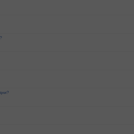
?
 дни?