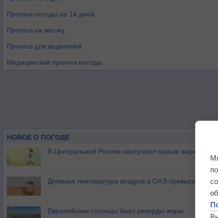
Прогноз погоды на 14 дней
Прогноз на месяц
Прогноз для водителей
Медицинский прогноз погоды
НОВОЕ О ПОГОДЕ
В Центральной России наступают самые жаркие дни 
М
п
Дневная температура воздуха в ОАЭ превысила +51
с
о
П
Европейские столицы бьют рекорды жары
В