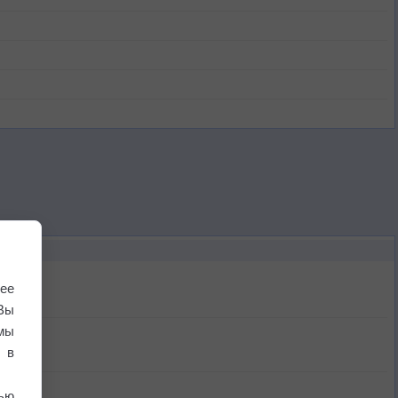
ее
Вы
мы
 в
ью