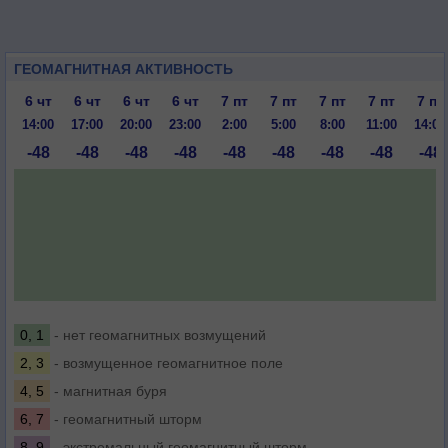
ГЕОМАГНИТНАЯ АКТИВНОСТЬ
6 чт
6 чт
6 чт
6 чт
7 пт
7 пт
7 пт
7 пт
7 пт
14:00
17:00
20:00
23:00
2:00
5:00
8:00
11:00
14:00
-48
-48
-48
-48
-48
-48
-48
-48
-48
0, 1
- нет геомагнитных возмущений
2, 3
- возмущенное геомагнитное поле
4, 5
- магнитная буря
6, 7
- геомагнитный шторм
8, 9
- экстремальный геомагнитный шторм