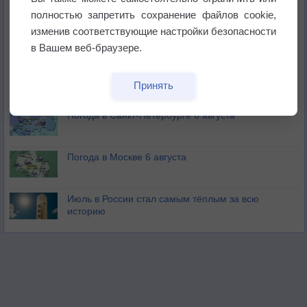
бабочек
полностью запретить сохранение файлов cookie,
изменив соответствующие настройки безопасности
Погода в Екатеринбурге 6 августа
в Вашем веб-браузере.
Погода в Краснодаре 6 августа
Принять
Погода в Санкт-Петербурге 6 августа
Погода в Москве 6 августа
Июль в России стал самым тёплым за всю
историю