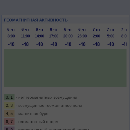
ГЕОМАГНИТНАЯ АКТИВНОСТЬ
6 чт
6 чт
6 чт
6 чт
6 чт
6 чт
7 пт
7 пт
7 пт
8:00
11:00
14:00
17:00
20:00
23:00
2:00
5:00
8:00
-48
-48
-48
-48
-48
-48
-48
-48
-48
0, 1
- нет геомагнитных возмущений
2, 3
- возмущенное геомагнитное поле
4, 5
- магнитная буря
6, 7
- геомагнитный шторм
8, 9
- экстремальный геомагнитный шторм