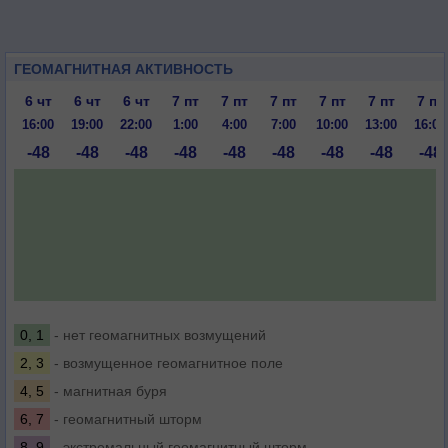
ГЕОМАГНИТНАЯ АКТИВНОСТЬ
6 чт
6 чт
6 чт
7 пт
7 пт
7 пт
7 пт
7 пт
7 пт
16:00
19:00
22:00
1:00
4:00
7:00
10:00
13:00
16:00
-48
-48
-48
-48
-48
-48
-48
-48
-48
0, 1
- нет геомагнитных возмущений
2, 3
- возмущенное геомагнитное поле
4, 5
- магнитная буря
6, 7
- геомагнитный шторм
8, 9
- экстремальный геомагнитный шторм