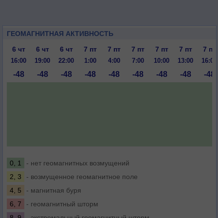
ГЕОМАГНИТНАЯ АКТИВНОСТЬ
6 чт
6 чт
6 чт
7 пт
7 пт
7 пт
7 пт
7 пт
7 пт
16:00
19:00
22:00
1:00
4:00
7:00
10:00
13:00
16:00
-48
-48
-48
-48
-48
-48
-48
-48
-48
0, 1
- нет геомагнитных возмущений
2, 3
- возмущенное геомагнитное поле
4, 5
- магнитная буря
6, 7
- геомагнитный шторм
8, 9
- экстремальный геомагнитный шторм