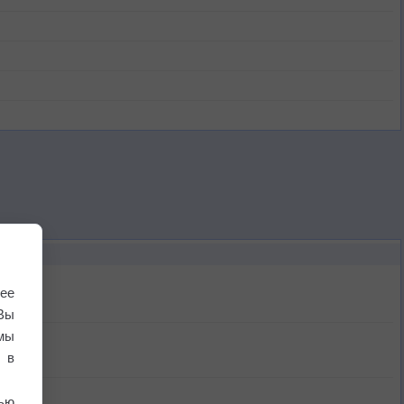
ее
Вы
мы
 в
ью