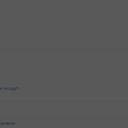
ь посуду?
доровьем