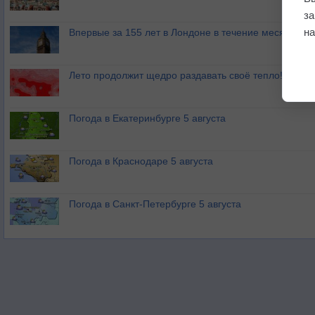
з
на
Впервые за 155 лет в Лондоне в течение месяца не
Лето продолжит щедро раздавать своё тепло!
Погода в Екатеринбурге 5 августа
Погода в Краснодаре 5 августа
Погода в Санкт-Петербурге 5 августа