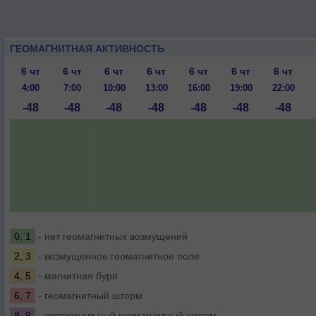
ГЕОМАГНИТНАЯ АКТИВНОСТЬ
6 чт
6 чт
6 чт
6 чт
6 чт
6 чт
6 чт
4:00
7:00
10:00
13:00
16:00
19:00
22:00
-48
-48
-48
-48
-48
-48
-48
0, 1
- нет геомагнитных возмущений
2, 3
- возмущенное геомагнитное поле
4, 5
- магнитная буря
6, 7
- геомагнитный шторм
8, 9
- экстремальный геомагнитный шторм