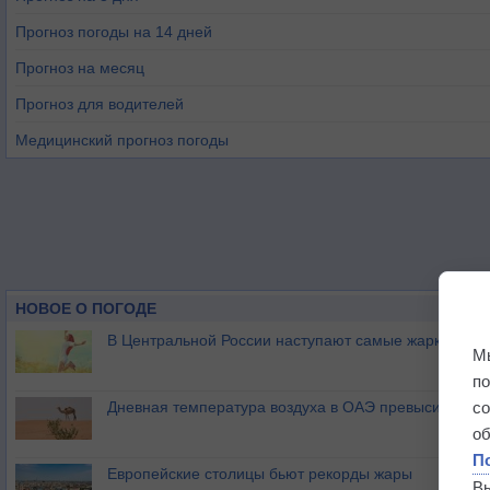
Прогноз погоды на 14 дней
Прогноз на месяц
Прогноз для водителей
Медицинский прогноз погоды
НОВОЕ О ПОГОДЕ
В Центральной России наступают самые жаркие дни 
М
п
Дневная температура воздуха в ОАЭ превысила +51
с
о
П
Европейские столицы бьют рекорды жары
В