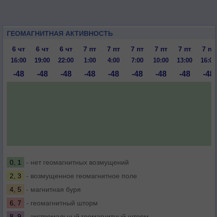
ГЕОМАГНИТНАЯ АКТИВНОСТЬ
6 чт
6 чт
6 чт
7 пт
7 пт
7 пт
7 пт
7 пт
7 пт
16:00
19:00
22:00
1:00
4:00
7:00
10:00
13:00
16:00
-48
-48
-48
-48
-48
-48
-48
-48
-48
0, 1
- нет геомагнитных возмущений
2, 3
- возмущенное геомагнитное поле
4, 5
- магнитная буря
6, 7
- геомагнитный шторм
8, 9
- экстремальный геомагнитный шторм