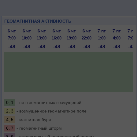
ГЕОМАГНИТНАЯ АКТИВНОСТЬ
6 чт
6 чт
6 чт
6 чт
6 чт
6 чт
7 пт
7 пт
7 пт
7:00
10:00
13:00
16:00
19:00
22:00
1:00
4:00
7:00
-48
-48
-48
-48
-48
-48
-48
-48
-48
0, 1
- нет геомагнитных возмущений
2, 3
- возмущенное геомагнитное поле
4, 5
- магнитная буря
6, 7
- геомагнитный шторм
8, 9
- экстремальный геомагнитный шторм