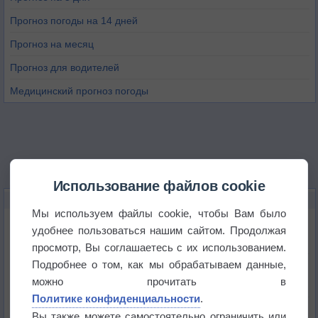
Прогноз погоды на 14 дней
Прогноз на месяц
Прогноз для водителей
Медицинский прогноз погоды
Использование файлов cookie
НОВОЕ О ПОГОДЕ
Мы используем файлы cookie, чтобы Вам было
Июль в России стал самым тёплым за всю
удобнее пользоваться нашим сайтом. Продолжая
историю
просмотр, Вы соглашаетесь с их использованием.
Подробнее о том, как мы обрабатываем данные,
В Центральной России наступают самые жаркие
дни этого лета
можно прочитать в
Политике конфиденциальности
.
Дневная температура воздуха в ОАЭ превысила
Вы также можете самостоятельно ограничить или