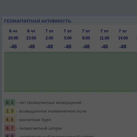
ГЕОМАГНИТНАЯ АКТИВНОСТЬ
6 чт
6 чт
7 пт
7 пт
7 пт
7 пт
7 пт
20:00
23:00
2:00
5:00
8:00
11:00
14:00
-48
-48
-48
-48
-48
-48
-48
0, 1
- нет геомагнитных возмущений
2, 3
- возмущенное геомагнитное поле
4, 5
- магнитная буря
6, 7
- геомагнитный шторм
8, 9
- экстремальный геомагнитный шторм