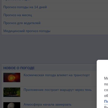
Прогноз погоды на 14 дней
Прогноз на месяц
Прогноз для водителей
Медицинский прогноз погоды
НОВОЕ О ПОГОДЕ
Космическая погода влияет на транспорт
М
п
Приложение построит маршрут через тень
с
о
П
Атмосфера начала замерзать
В