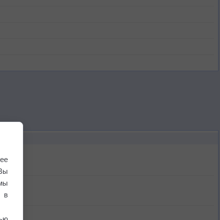
ее
Вы
мы
 в
ью