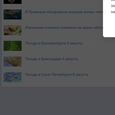
з
на
В Приморье обнаружены морские волны тепла
Изменение климата повлияло на ареал обитания ба
Погода в Екатеринбурге 6 августа
Погода в Краснодаре 6 августа
Погода в Санкт-Петербурге 6 августа