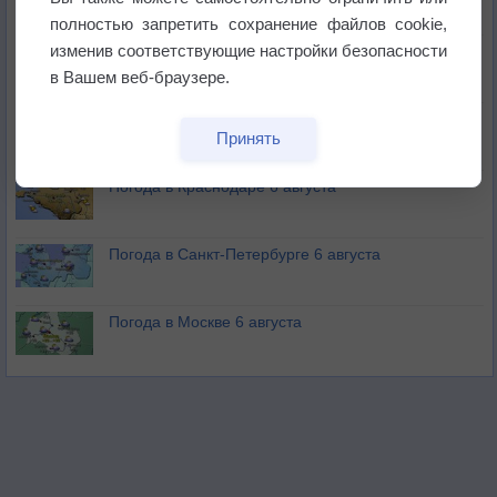
полностью запретить сохранение файлов cookie,
изменив соответствующие настройки безопасности
Изменение климата повлияло на ареал обитания
бабочек
в Вашем веб-браузере.
Погода в Екатеринбурге 6 августа
Принять
Погода в Краснодаре 6 августа
Погода в Санкт-Петербурге 6 августа
Погода в Москве 6 августа