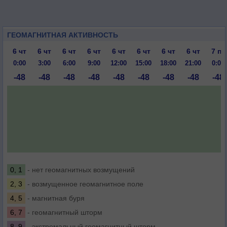
ГЕОМАГНИТНАЯ АКТИВНОСТЬ
6 чт
6 чт
6 чт
6 чт
6 чт
6 чт
6 чт
6 чт
7 пт
0:00
3:00
6:00
9:00
12:00
15:00
18:00
21:00
0:00
-48
-48
-48
-48
-48
-48
-48
-48
-48
0, 1
- нет геомагнитных возмущений
2, 3
- возмущенное геомагнитное поле
4, 5
- магнитная буря
6, 7
- геомагнитный шторм
8, 9
- экстремальный геомагнитный шторм