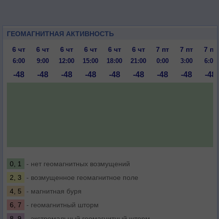
ГЕОМАГНИТНАЯ АКТИВНОСТЬ
6 чт
6 чт
6 чт
6 чт
6 чт
6 чт
7 пт
7 пт
7 пт
6:00
9:00
12:00
15:00
18:00
21:00
0:00
3:00
6:00
-48
-48
-48
-48
-48
-48
-48
-48
-48
0, 1
- нет геомагнитных возмущений
2, 3
- возмущенное геомагнитное поле
4, 5
- магнитная буря
6, 7
- геомагнитный шторм
8, 9
- экстремальный геомагнитный шторм