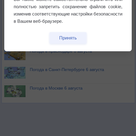
полностью запретить сохранение файлов cookie,
изменив соответствующие настройки безопасности
Изменение климата повлияло на ареал обитания
бабочек
в Вашем веб-браузере.
Погода в Екатеринбурге 6 августа
Принять
Погода в Краснодаре 6 августа
Погода в Санкт-Петербурге 6 августа
Погода в Москве 6 августа