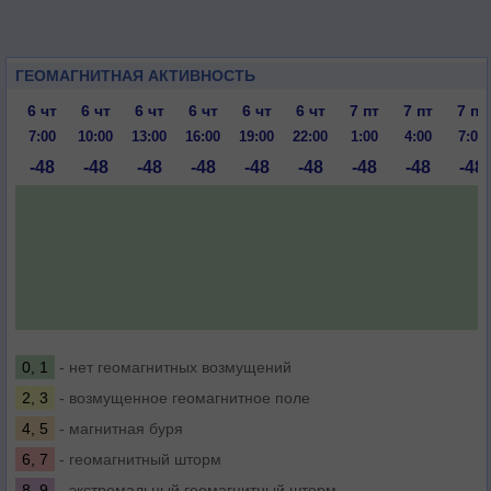
ГЕОМАГНИТНАЯ АКТИВНОСТЬ
6 чт
6 чт
6 чт
6 чт
6 чт
6 чт
7 пт
7 пт
7 пт
7:00
10:00
13:00
16:00
19:00
22:00
1:00
4:00
7:00
-48
-48
-48
-48
-48
-48
-48
-48
-48
0, 1
- нет геомагнитных возмущений
2, 3
- возмущенное геомагнитное поле
4, 5
- магнитная буря
6, 7
- геомагнитный шторм
8, 9
- экстремальный геомагнитный шторм