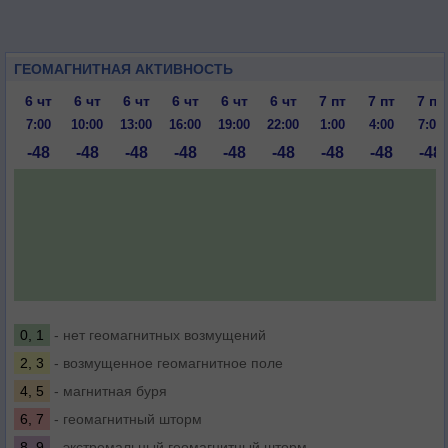
ГЕОМАГНИТНАЯ АКТИВНОСТЬ
6 чт
6 чт
6 чт
6 чт
6 чт
6 чт
7 пт
7 пт
7 пт
7:00
10:00
13:00
16:00
19:00
22:00
1:00
4:00
7:00
-48
-48
-48
-48
-48
-48
-48
-48
-48
0, 1
- нет геомагнитных возмущений
2, 3
- возмущенное геомагнитное поле
4, 5
- магнитная буря
6, 7
- геомагнитный шторм
8, 9
- экстремальный геомагнитный шторм