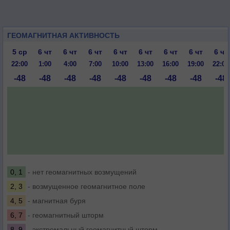
ГЕОМАГНИТНАЯ АКТИВНОСТЬ
5 ср
6 чт
6 чт
6 чт
6 чт
6 чт
6 чт
6 чт
6 чт
22:00
1:00
4:00
7:00
10:00
13:00
16:00
19:00
22:00
-48
-48
-48
-48
-48
-48
-48
-48
-48
0, 1
- нет геомагнитных возмущений
2, 3
- возмущенное геомагнитное поле
4, 5
- магнитная буря
6, 7
- геомагнитный шторм
8, 9
- экстремальный геомагнитный шторм