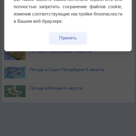
полностью запретить сохранение файлов cookie,
изменив соответствующие настройки безопасности
Изменение климата повлияло на ареал обитания
бабочек
в Вашем веб-браузере.
Погода в Екатеринбурге 6 августа
Принять
Погода в Краснодаре 6 августа
Погода в Санкт-Петербурге 6 августа
Погода в Москве 6 августа