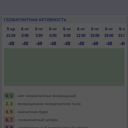
ГЕОМАГНИТНАЯ АКТИВНОСТЬ
5 ср
6 чт
6 чт
6 чт
6 чт
6 чт
6 чт
6 чт
6 чт
21:00
0:00
3:00
6:00
9:00
12:00
15:00
18:00
21:00
-48
-48
-48
-48
-48
-48
-48
-48
-48
0, 1
- нет геомагнитных возмущений
2, 3
- возмущенное геомагнитное поле
4, 5
- магнитная буря
6, 7
- геомагнитный шторм
8, 9
- экстремальный геомагнитный шторм