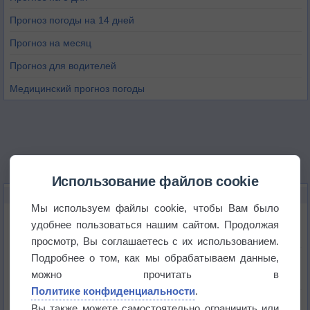
Прогноз погоды на 14 дней
Прогноз на месяц
Прогноз для водителей
Медицинский прогноз погоды
Использование файлов cookie
НОВОЕ О ПОГОДЕ
Мы используем файлы cookie, чтобы Вам было
Июль в России стал самым тёплым за всю
удобнее пользоваться нашим сайтом. Продолжая
историю
просмотр, Вы соглашаетесь с их использованием.
Подробнее о том, как мы обрабатываем данные,
В Центральной России наступают самые жаркие
дни этого лета
можно прочитать в
Политике конфиденциальности
.
Дневная температура воздуха в ОАЭ превысила
Вы также можете самостоятельно ограничить или