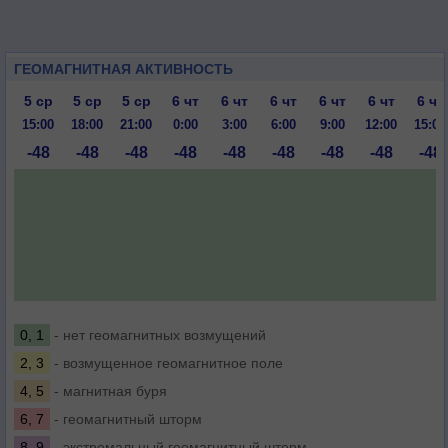
ГЕОМАГНИТНАЯ АКТИВНОСТЬ
5 ср
5 ср
5 ср
6 чт
6 чт
6 чт
6 чт
6 чт
6 чт
15:00
18:00
21:00
0:00
3:00
6:00
9:00
12:00
15:00
-48
-48
-48
-48
-48
-48
-48
-48
-48
0, 1
- нет геомагнитных возмущений
2, 3
- возмущенное геомагнитное поле
4, 5
- магнитная буря
6, 7
- геомагнитный шторм
8, 9
- экстремальный геомагнитный шторм