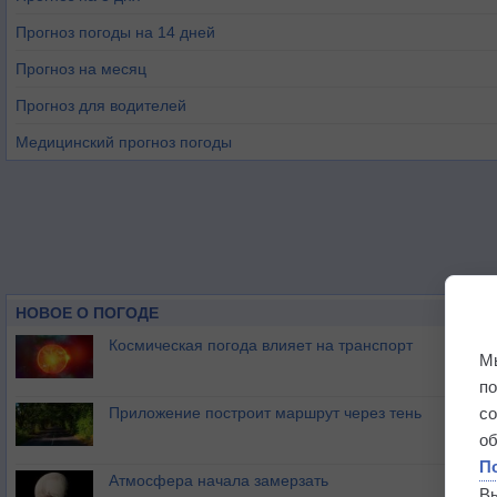
Прогноз погоды на 14 дней
Прогноз на месяц
Прогноз для водителей
Медицинский прогноз погоды
НОВОЕ О ПОГОДЕ
Космическая погода влияет на транспорт
М
п
Приложение построит маршрут через тень
с
о
П
Атмосфера начала замерзать
В