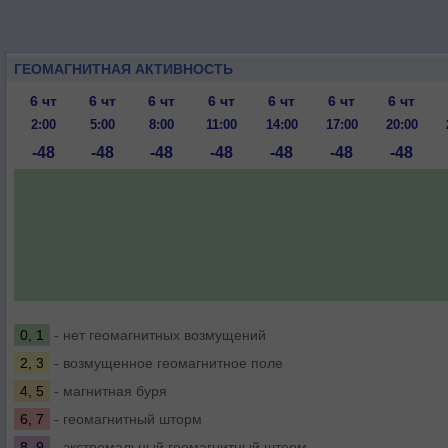
ГЕОМАГНИТНАЯ АКТИВНОСТЬ
6 чт
6 чт
6 чт
6 чт
6 чт
6 чт
6 чт
2:00
5:00
8:00
11:00
14:00
17:00
20:00
-48
-48
-48
-48
-48
-48
-48
0, 1
- нет геомагнитных возмущений
2, 3
- возмущенное геомагнитное поле
4, 5
- магнитная буря
6, 7
- геомагнитный шторм
8, 9
- экстремальный геомагнитный шторм