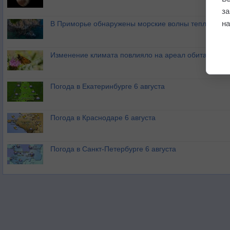
з
на
В Приморье обнаружены морские волны тепла
Изменение климата повлияло на ареал обитания ба
Погода в Екатеринбурге 6 августа
Погода в Краснодаре 6 августа
Погода в Санкт-Петербурге 6 августа