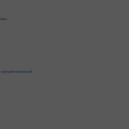
темы
о преувеличенной
ь