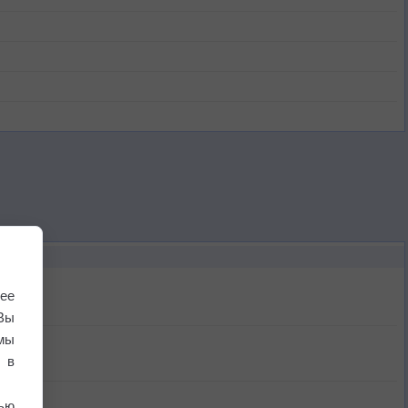
ее
Вы
мы
 в
ью