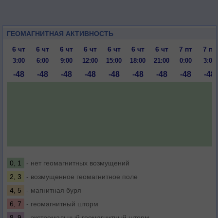
ГЕОМАГНИТНАЯ АКТИВНОСТЬ
6 чт
6 чт
6 чт
6 чт
6 чт
6 чт
6 чт
7 пт
7 пт
3:00
6:00
9:00
12:00
15:00
18:00
21:00
0:00
3:00
-48
-48
-48
-48
-48
-48
-48
-48
-48
0, 1
- нет геомагнитных возмущений
2, 3
- возмущенное геомагнитное поле
4, 5
- магнитная буря
6, 7
- геомагнитный шторм
8, 9
- экстремальный геомагнитный шторм