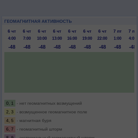
ГЕОМАГНИТНАЯ АКТИВНОСТЬ
6 чт
6 чт
6 чт
6 чт
6 чт
6 чт
6 чт
7 пт
7 пт
4:00
7:00
10:00
13:00
16:00
19:00
22:00
1:00
4:00
-48
-48
-48
-48
-48
-48
-48
-48
-48
0, 1
- нет геомагнитных возмущений
2, 3
- возмущенное геомагнитное поле
4, 5
- магнитная буря
6, 7
- геомагнитный шторм
8, 9
- экстремальный геомагнитный шторм