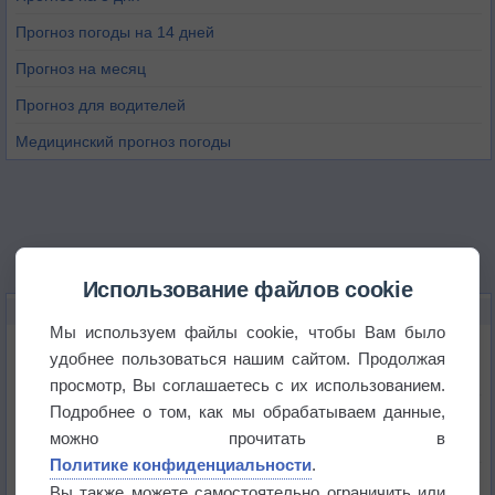
Прогноз погоды на 14 дней
Прогноз на месяц
Прогноз для водителей
Медицинский прогноз погоды
Использование файлов cookie
НОВОЕ О ПОГОДЕ
Мы используем файлы cookie, чтобы Вам было
Дневная температура воздуха в ОАЭ превысила
удобнее пользоваться нашим сайтом. Продолжая
+51°
просмотр, Вы соглашаетесь с их использованием.
Подробнее о том, как мы обрабатываем данные,
Европейские столицы бьют рекорды жары
можно прочитать в
Политике конфиденциальности
.
Впервые за 155 лет в Лондоне в течение месяца
Вы также можете самостоятельно ограничить или