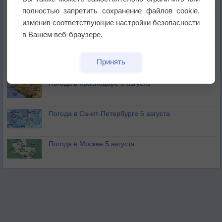
не выпадал дождь
полностью запретить сохранение файлов cookie,
изменив соответствующие настройки безопасности
Лето продолжит щедро раздавать своё тепло!
в Вашем веб-браузере.
Погода в Екатеринбурге 5 августа
Принять
Погода в Краснодаре 5 августа
Погода в Санкт-Петербурге 5 августа
Погода в Москве 5 августа