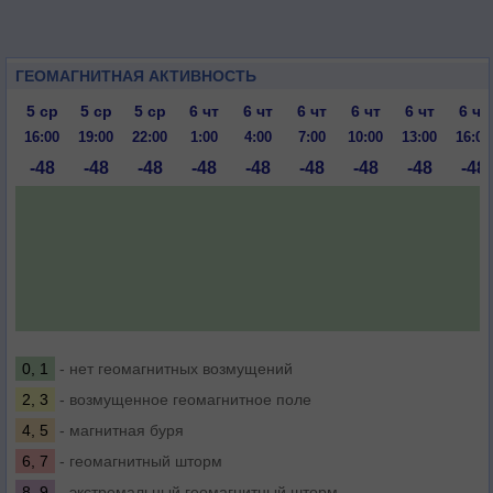
ГЕОМАГНИТНАЯ АКТИВНОСТЬ
5 ср
5 ср
5 ср
6 чт
6 чт
6 чт
6 чт
6 чт
6 чт
16:00
19:00
22:00
1:00
4:00
7:00
10:00
13:00
16:00
-48
-48
-48
-48
-48
-48
-48
-48
-48
0, 1
- нет геомагнитных возмущений
2, 3
- возмущенное геомагнитное поле
4, 5
- магнитная буря
6, 7
- геомагнитный шторм
8, 9
- экстремальный геомагнитный шторм