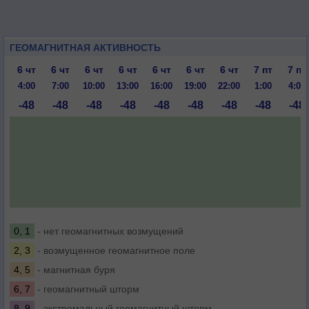
ГЕОМАГНИТНАЯ АКТИВНОСТЬ
6 чт
6 чт
6 чт
6 чт
6 чт
6 чт
6 чт
7 пт
7 пт
4:00
7:00
10:00
13:00
16:00
19:00
22:00
1:00
4:00
-48
-48
-48
-48
-48
-48
-48
-48
-48
0, 1
- нет геомагнитных возмущений
2, 3
- возмущенное геомагнитное поле
4, 5
- магнитная буря
6, 7
- геомагнитный шторм
8, 9
- экстремальный геомагнитный шторм